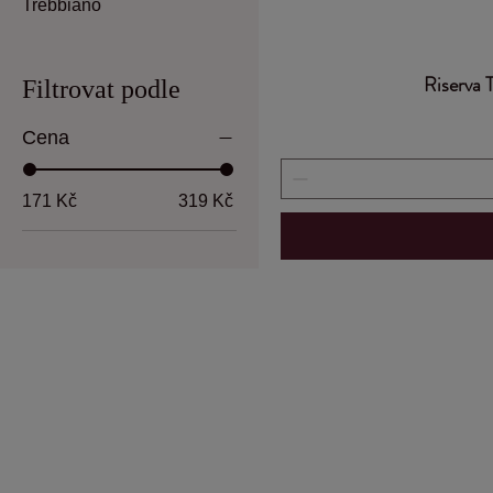
Trebbiano
Riserva 
Filtrovat podle
Cena
171 Kč
319 Kč