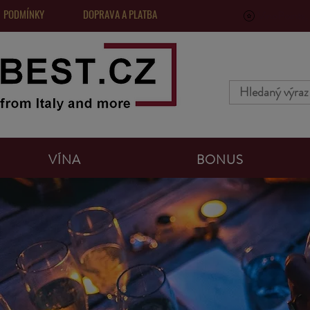
 PODMÍNKY
DOPRAVA A PLATBA
VinoPoints, 
VÍNA
BONUS