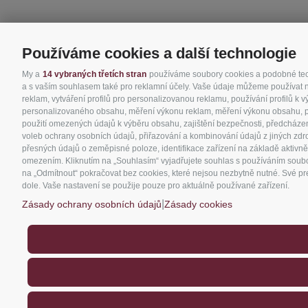
Používáme cookies a další technologie
My a
14 vybraných třetích stran
používáme soubory cookies a podobné techn
a s vaším souhlasem také pro reklamní účely. Vaše údaje můžeme používat nap
reklam, vytváření profilů pro personalizovanou reklamu, používání profilů k 
personalizovaného obsahu, měření výkonu reklam, měření výkonu obsahu, poro
použití omezených údajů k výběru obsahu, zajištění bezpečnosti, předcházen
voleb ochrany osobních údajů, přiřazování a kombinování údajů z jiných zdro
přesných údajů o zeměpisné poloze, identifikace zařízení na základě aktivně
omezením. Kliknutím na „Souhlasím“ vyjadřujete souhlas s používáním soubor
na „Odmítnout“ pokračovat bez cookies, které nejsou nezbytně nutné. Své pre
dole. Vaše nastavení se použije pouze pro aktuálně používané zařízení.
|
Zásady ochrany osobních údajů
Zásady cookies