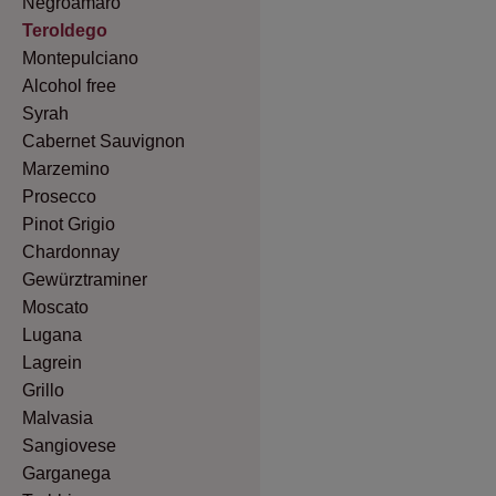
Negroamaro
Teroldego
Montepulciano
Alcohol free
Syrah
Cabernet Sauvignon
Marzemino
Prosecco
Pinot Grigio
Chardonnay
Gewürztraminer
Moscato
Lugana
Lagrein
Grillo
Malvasia
Sangiovese
Garganega