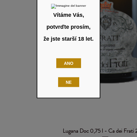
Vítáme Vás,
potvrďte prosím,
že jste starší 18 let.
ANO
NE
Lugana Doc 0,75 l - Ca dei Frati
Rychlý náhled