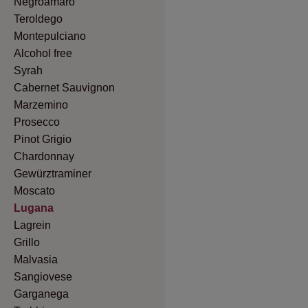
Negroamaro
Teroldego
Montepulciano
Alcohol free
Syrah
Cabernet Sauvignon
Marzemino
Prosecco
Pinot Grigio
Chardonnay
Gewürztraminer
Moscato
Lugana
Lagrein
Grillo
Malvasia
Sangiovese
Garganega