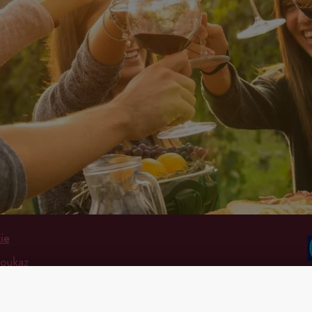
ie
poukaz
 platba
 podmínky