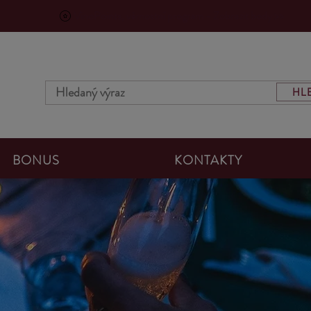
VinoPoints, věrnostní program - Zobrazit body >>
HL
BONUS
KONTAKTY