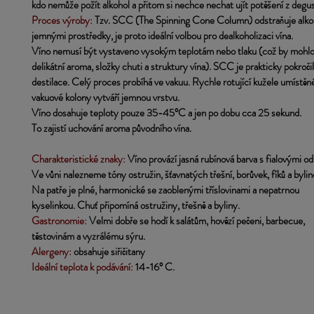
kdo nemůže požít alkohol a přitom si nechce nechat ujít potěšení z degus
Proces výroby: 
Tzv.
SCC (The Spinning Cone Column) odstraňuje alkoh
jemnými prostředky, je proto ideální volbou pro dealkoholizaci vína. 
Víno nemusí být vystaveno vysokým teplotám nebo tlaku (což by mohlo
delikátní aroma, složky chuti a struktury vína). SCC je prakticky pokroči
destilace. Celý proces probíhá ve vakuu. Rychle rotující kužele umístěné
vakuové kolony vytváří jemnou vrstvu.
Víno dosahuje teploty pouze 35-45°C a jen po dobu cca 25 sekund. 
To zajistí uchování aroma původního vína.
Charakteristické znaky:
 Víno provází jasná rubínová barva s fialovými od
Ve vůni nalezneme tóny ostružin, šťavnatých třešní, borůvek, fíků a bylin
Na
 patře je plné, harmonické se zaoblenými tříslovinami a nepatrnou
kyselinkou. Chuť připomíná ostružiny, třešně a byliny.
Gastronomie:
 Velmi dobře se hodí k salátům, hovězí pečeni, barbecue, 
těstovinám a vyzrálému sýru.
Alergeny:
 obsahuje siřičitany
Ideální teplota k podávání:
 14-16° C.