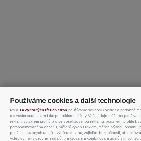
Používáme cookies a další technologie
My a
14 vybraných třetích stran
používáme soubory cookies a podobné techn
a s vaším souhlasem také pro reklamní účely. Vaše údaje můžeme používat nap
reklam, vytváření profilů pro personalizovanou reklamu, používání profilů k 
personalizovaného obsahu, měření výkonu reklam, měření výkonu obsahu, poro
použití omezených údajů k výběru obsahu, zajištění bezpečnosti, předcházen
voleb ochrany osobních údajů, přiřazování a kombinování údajů z jiných zdro