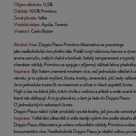
Objem alkoholu: 
0,5%
Odrůda:
 100% Primitivo
Země původu:
 Itálie
Vinařská oblast:
 Apulie, Taranto
Vinařství:
 Carlo Botter
Alcohol-free:
 Doppio Passo Primitivo Alternativa se prezentuje
jako nealkoholické víno plného těla. Potěší svojí rubínovou barvou a výr
aroma ostružin, zralých třešní a borůvek. Italský temperament a typický 
charakter odrůdy Primitivo se spojuje v příjemný zážitek lehce pitelného
Inspirace: 
Být Italem znamená mnohem více, než jednoduše náležet k u
národu: je to způsob myšlení, života, tvorby, stravování, pití, tedy celkov
Je to jednoduše touha žít na maximum a užívat si všech aspektů života. 
Najít si čas na dobré jídlo, trávit chvíle s rodinou a přáteli a umět ocenit k
které nás obklopují. A to je přesně to, o čem je řada vín Doppio Passo. 
O jednoduchých radostech života.
Doppio Passo nabízí výběr produktů vysoké kvality, jež jsou ale cenově p
Inspirace: 
Velká část zákazníků si stále častěji vybírá víno podle obsahu a
Doppio Passo Alternativa je určeno milovníkům odrůdy Primitivo a obec
konzumentům vína. Nealkoholické Doppio Passo je ideální volbou pro k