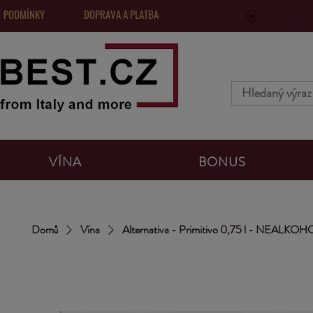
 PODMÍNKY
DOPRAVA A PLATBA
VinoPoints, 
VÍNA
BONUS
Domů
Vína
Alternativa - Primitivo 0,75 l - NEALKO