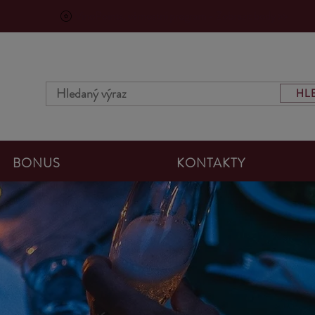
VinoPoints, věrnostní program - Zobrazit body >>
HL
BONUS
KONTAKTY