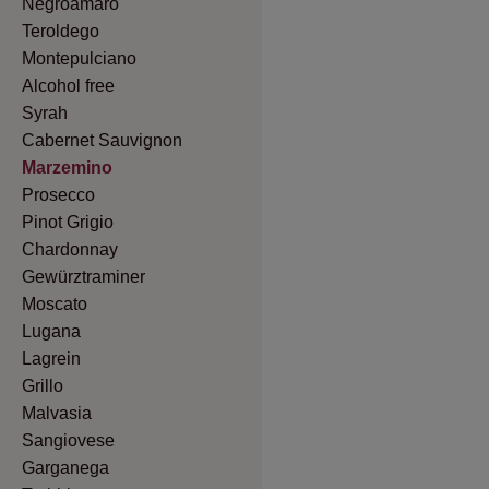
Negroamaro
Teroldego
Montepulciano
Alcohol free
Syrah
Cabernet Sauvignon
Marzemino
Prosecco
Pinot Grigio
Chardonnay
Gewürztraminer
Moscato
Lugana
Lagrein
Grillo
Malvasia
Sangiovese
Garganega