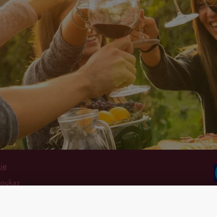
ie
poukaz
 platba
 podmínky