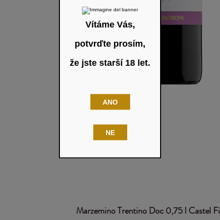
Vítáme Vás,
potvrďte prosím,
že jste starší 18 let.
ANO
NE
Marzemino Trentino Doc 0,75 l Castel 
Rychlý náhled