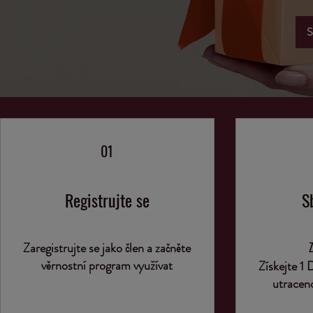
S
01
Registrujte se
S
Zaregistrujte se jako člen a začněte
věrnostní program využívat
Získejte 1
utraceno