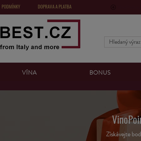
 PODMÍNKY
DOPRAVA A PLATBA
VinoPoints, 
VÍNA
BONUS
VinoPoin
Získávejte bod