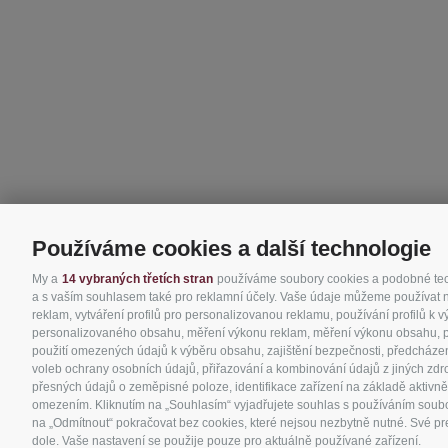
Používáme cookies a další technologie
My a
14 vybraných třetích stran
používáme soubory cookies a podobné techn
a s vaším souhlasem také pro reklamní účely. Vaše údaje můžeme používat nap
reklam, vytváření profilů pro personalizovanou reklamu, používání profilů k 
personalizovaného obsahu, měření výkonu reklam, měření výkonu obsahu, poro
použití omezených údajů k výběru obsahu, zajištění bezpečnosti, předcházen
voleb ochrany osobních údajů, přiřazování a kombinování údajů z jiných zdro
přesných údajů o zeměpisné poloze, identifikace zařízení na základě aktivně
omezením. Kliknutím na „Souhlasím“ vyjadřujete souhlas s používáním soubor
na „Odmítnout“ pokračovat bez cookies, které nejsou nezbytně nutné. Své pre
dole. Vaše nastavení se použije pouze pro aktuálně používané zařízení.