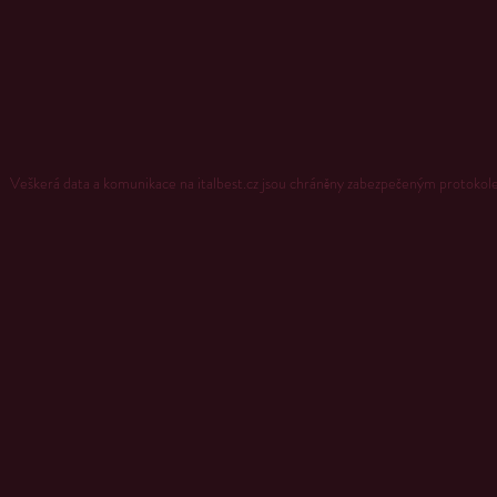
Veškerá data a komunikace na italbest.cz jsou chráněny zabezpečeným proto