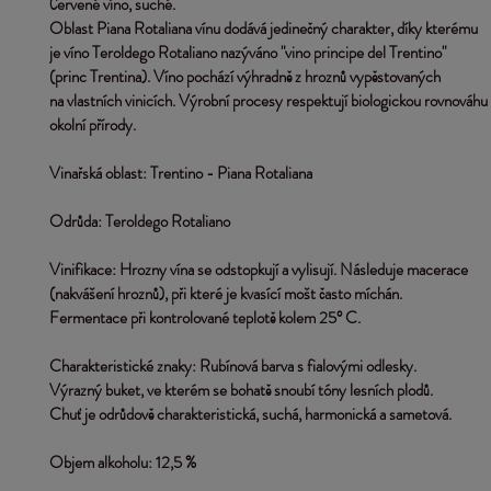
Červené víno, suché.
Oblast Piana Rotaliana vínu dodává jedinečný charakter, díky kterému 
je víno Teroldego Rotaliano nazýváno "vino principe del Trentino" 
(princ Trentina). Víno pochází výhradně z hroznů vypěstovaných 
na vlastních vinicích. Výrobní procesy respektují biologickou rovnováhu
okolní přírody.
Vinařská oblast: 
Trentino - Piana Rotaliana
Odrůda: 
Teroldego Rotaliano
Vinifikace: 
Hrozny vína se odstopkují a vylisují. Následuje macerace 
(nakvášení hroznů), při které je kvasící mošt často míchán. 
Fermentace při kontrolované teplotě kolem 25° C.
Charakteristické znaky:
 Rubínová barva s fialovými odlesky. 
Výrazný buket, ve kterém se bohatě snoubí tóny lesních plodů. 
Chuť je odrůdově charakteristická, suchá, harmonická a sametová.
Objem alkoholu:
 12,5 %