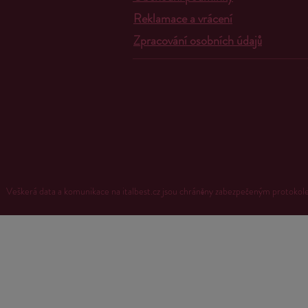
Reklamace a vrácení
Zpracování osobních údajů
Veškerá data a komunikace na italbest.cz jsou chráněny zabezpečeným proto