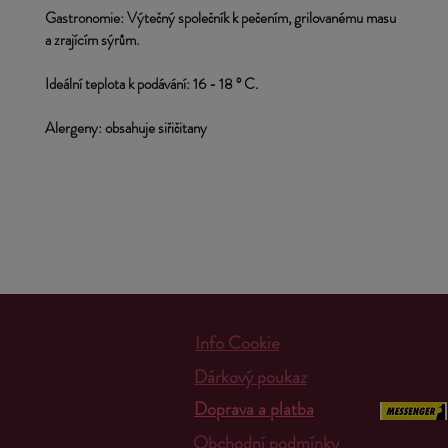
Gastronomie:
 Výtečný společník k pečením, grilovanému masu 
a zrajícím sýrům.
Ideální teplota k podávání:
 16 - 18 ° C.
Alergeny:
 obsahuje siřičitany
Info Cookie
Dárkový poukaz
Doprava a platba
Obchodní podmínky