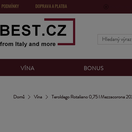
 PODMÍNKY
DOPRAVA A PLATBA
VinoPoints, 
VÍNA
BONUS
Domů
Vína
Teroldego Rotaliano 0,75 l Mezzacorona 2