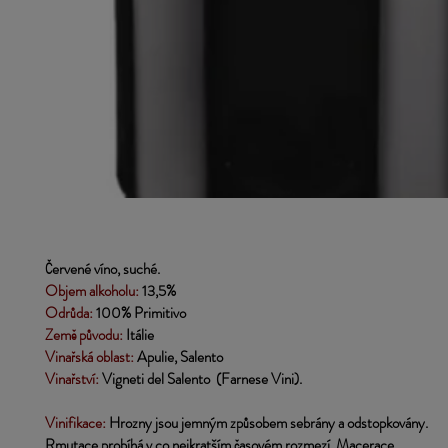
Červené víno, suché.
Objem alkoholu: 
13,5%
Odrůda:
 100% Primitivo
Země původu:
 Itálie
Vinařská oblast:
 Apulie, Salento
Vinařství:
 Vigneti del Salento  (Farnese Vini).
Vinifikace:
Hrozny jsou jemným způsobem sebrány a odstopkovány.
Rmutace probíhá v co nejkratším časovém rozmezí. Macerace 