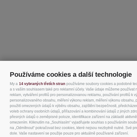
Používáme cookies a další technologie
My a
14 vybraných třetích stran
používáme soubory cookies a podobné techn
a s vaším souhlasem také pro reklamní účely. Vaše údaje můžeme používat nap
reklam, vytváření profilů pro personalizovanou reklamu, používání profilů k 
personalizovaného obsahu, měření výkonu reklam, měření výkonu obsahu, poro
použití omezených údajů k výběru obsahu, zajištění bezpečnosti, předcházen
voleb ochrany osobních údajů, přiřazování a kombinování údajů z jiných zdro
přesných údajů o zeměpisné poloze, identifikace zařízení na základě aktivně
omezením. Kliknutím na „Souhlasím“ vyjadřujete souhlas s používáním soubor
na „Odmítnout“ pokračovat bez cookies, které nejsou nezbytně nutné. Své pre
dole. Vaše nastavení se použije pouze pro aktuálně používané zařízení.