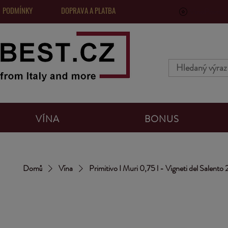
 PODMÍNKY
DOPRAVA A PLATBA
VinoPoints, 
VÍNA
BONUS
Domů
Vína
Primitivo I Muri 0,75 l - Vigneti del Salento