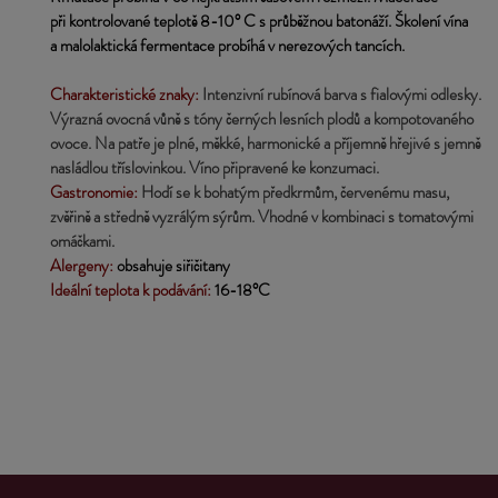
při kontrolované teplotě 8-10° C s průběžnou batonáží. Školení vína 
a malolaktická fermentace probíhá v nerezových tancích.
Charakteristické znaky:
 Intenzivní rubínová barva s fialovými odlesky.
Výrazná ovocná vůně s tóny černých lesních plodů a kompotovaného 
ovoce. Na patře je plné, měkké, harmonické a příjemně hřejivé s jemně
nasládlou tříslovinkou. Víno připravené ke konzumaci.
Gastronomie: 
Hodí se k bohatým předkrmům, červenému masu, 
zvěřině a středně vyzrálým sýrům. Vhodné v kombinaci s tomatovými
omáčkami.
Alergeny:
 obsahuje siřičitany
Ideální teplota k podávání: 
16-18°C