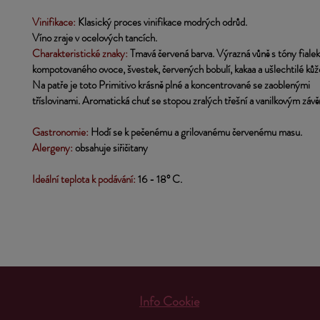
Vinifikace: 
Klasický proces vinifikace modrých odrůd. 
Víno zraje v ocelových tancích.
Charakteristické znaky:
Tmavá červená barva. Výrazná vůně s tóny fialek
kompotovaného ovoce, švestek, červených bobulí, kakaa a ušlechtilé kůže
Na patře je toto Primitivo krásně plné a koncentrované se zaoblenými 
tříslovinami. Aromatická chuť se stopou zralých třešní a vanilkovým záv
Gastronomie: 
Hodí se k pečenému a grilovanému červenému masu.
Alergeny:
obsahuje siřičitany
Ideální teplota k podávání:
 16 - 18° C.
Info Cookie