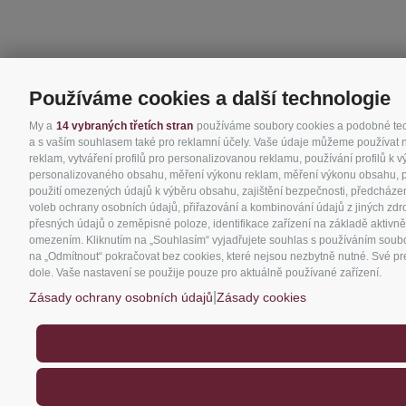
Používáme cookies a další technologie
My a
14 vybraných třetích stran
používáme soubory cookies a podobné techn
a s vaším souhlasem také pro reklamní účely. Vaše údaje můžeme používat nap
reklam, vytváření profilů pro personalizovanou reklamu, používání profilů k 
personalizovaného obsahu, měření výkonu reklam, měření výkonu obsahu, poro
použití omezených údajů k výběru obsahu, zajištění bezpečnosti, předcházen
voleb ochrany osobních údajů, přiřazování a kombinování údajů z jiných zdro
přesných údajů o zeměpisné poloze, identifikace zařízení na základě aktivně
omezením. Kliknutím na „Souhlasím“ vyjadřujete souhlas s používáním soubor
na „Odmítnout“ pokračovat bez cookies, které nejsou nezbytně nutné. Své pre
dole. Vaše nastavení se použije pouze pro aktuálně používané zařízení.
|
Zásady ochrany osobních údajů
Zásady cookies