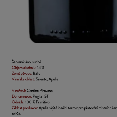
Červené víno, suché.
Objem alkoholu: 
14 %
Země původu:
Itálie
Vinařská oblast:
Salento, Apulie
Vinařství:
 Cantine Pirovano
Denominace:
 Puglia IGT
Odrůda:
100 %
Primitivo
Oblast produkce:
Apulie skýtá ideální terroir pro pěstování místních č
odrůd.