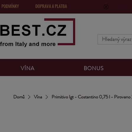
 PODMÍNKY
DOPRAVA A PLATBA
VinoPoints, 
VÍNA
BONUS
Domů
Vína
Primitivo Igt - Costantino 0,75 l - Pirovan