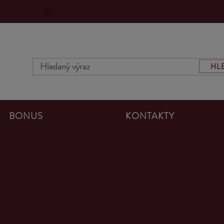
VinoPoints, věrnostní program - Zobrazit body >>
HL
BONUS
KONTAKTY