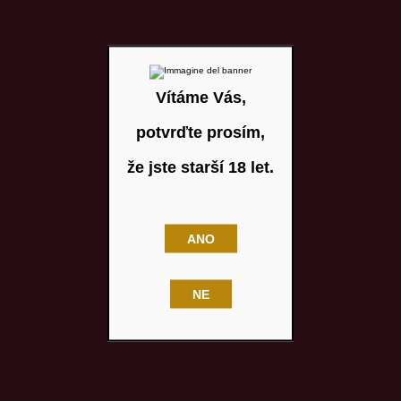
Vítáme Vás,
potvrďte prosím,
že jste starší 18 let.
ANO
NE