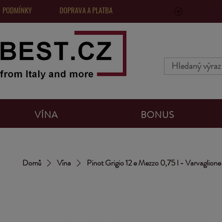
 PODMÍNKY
DOPRAVA A PLATBA
VinoPoints, 
VÍNA
BONUS
Domů
Vína
Pinot Grigio 12 e Mezzo 0,75 l - Varvaglion