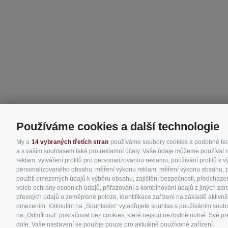
Používáme cookies a další technologie
My a
14 vybraných třetích stran
používáme soubory cookies a podobné techn
a s vaším souhlasem také pro reklamní účely. Vaše údaje můžeme používat nap
reklam, vytváření profilů pro personalizovanou reklamu, používání profilů k 
personalizovaného obsahu, měření výkonu reklam, měření výkonu obsahu, poro
použití omezených údajů k výběru obsahu, zajištění bezpečnosti, předcházen
voleb ochrany osobních údajů, přiřazování a kombinování údajů z jiných zdro
přesných údajů o zeměpisné poloze, identifikace zařízení na základě aktivně
omezením. Kliknutím na „Souhlasím“ vyjadřujete souhlas s používáním soubor
na „Odmítnout“ pokračovat bez cookies, které nejsou nezbytně nutné. Své pre
dole. Vaše nastavení se použije pouze pro aktuálně používané zařízení.