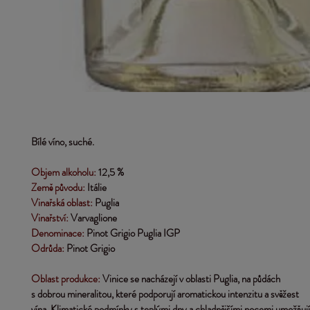
Bílé víno, suché.
Objem alkoholu:
12,5 %
Země původu: 
Itálie
Vinařská oblast:
 Puglia
Vinařství: 
Varvaglione
Denominace:
Pinot Grigio Puglia IGP
Odrůda:
Pinot Grigio
Oblast produkce:
Vinice se nacházejí v oblasti Puglia, na půdách 
s dobrou mineralitou, které podporují aromatickou intenzitu a svěžest
vína. Klimatické podmínky s teplými dny a chladnějšími nocemi umožňují