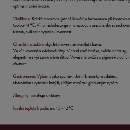
optimální zrání hroznů.
Vinifikace:
Krátká macerace, jemné lisování a fermentace při kontrolov
teplotě 14 °C. Víno následně zraje v nerezových tancích, aby si zachoval
čistotu, svěžest a typickou ovocnost.
Charakteristické znaky:
 Intenzivní slámově žlutá barva. 
Ve vůni ovocné a květinové tóny. V chuti zralá hruška, akácie a citrusy,
elegantní a s výraznou mineralitou. Vyvážené, svěží a s příjemně dlouhý
závěrem.
Gastronomie: 
Výborné jako aperitiv. Ideální k mořským salátům, 
těstovinám s rybami a korýši, k bílým masům a grilovaným rybám.
Alergeny:
 obsahuje siřičitany
Ideální teplota k podávání:
10 - 12 °C