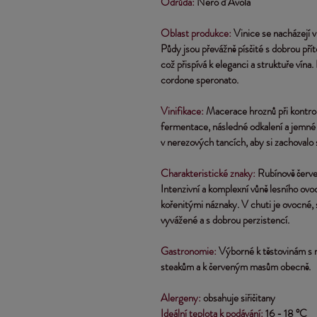
Odrůda: 
Nero d’Avola 
Oblast produkce: 
Vinice se nacházejí v
Půdy jsou převážně písčité s dobrou pří
což přispívá k eleganci a struktuře vín
cordone speronato.
Vinifikace: 
Macerace hroznů při kontrol
fermentace, následné odkalení a jemné l
v nerezových tancích, aby si zachovalo 
Charakteristické znaky:
 Rubínově červe
Intenzivní a komplexní vůně lesního ovoc
kořenitými náznaky. V chuti je ovocné, 
vyvážené a s dobrou perzistencí.
Gastronomie: 
Výborné k těstovinám s
steakům a k červeným masům obecně.
Alergeny: 
obsahuje siřičitany
Ideální teplota k podávání:
 16 - 18 °C