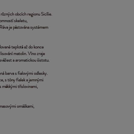
 různých obcích regionu Sicílie.
tomností skeletu, 
a. Réva je pěstována systémem 
ované teplotě až do konce 
isování matolin. Víno zraje 
svěžest a aromatickou čistotu.
ná barva s fialovými odlesky. 
e, s tóny fialek a jemnými 
s měkkými tříslovinami, 
 masovými omáčkami, 