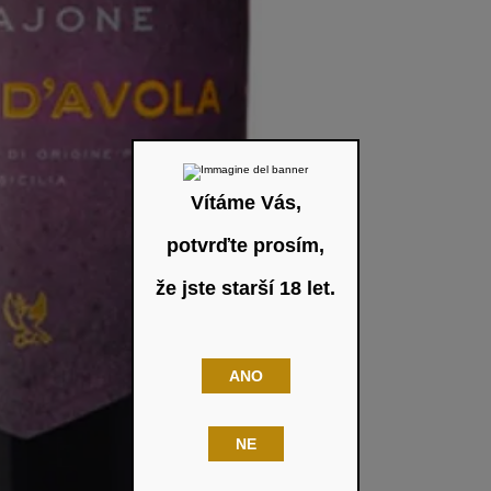
Vítáme Vás,
potvrďte prosím,
že jste starší 18 let.
ANO
NE