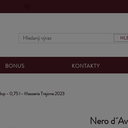
VinoPoints, věrnostní program - Zobrazit body >>
HL
BONUS
KONTAKTY
op - 0,75 l - Masseria Trajone 2023
Nero d´Avo