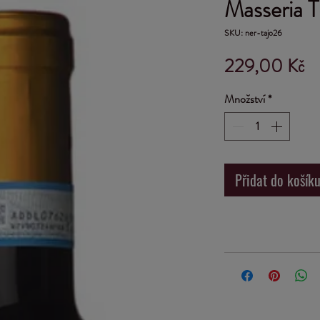
Masseria 
SKU: ner-tajo26
C
229,00 Kč
Množství
*
Přidat do košík