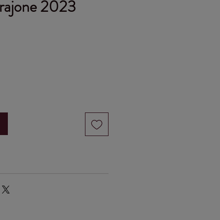
Trajone 2023
ena
u