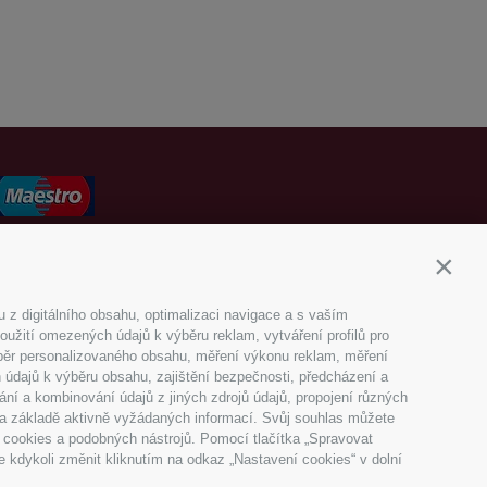
Contin
 z digitálního obsahu, optimalizaci navigace a s vaším
platba
oužití omezených údajů k výběru reklam, vytváření profilů pro
výběr personalizovaného obsahu, měření výkonu reklam, měření
 údajů k výběru obsahu, zajištění bezpečnosti, předcházení a
ní a kombinování údajů z jiných zdrojů údajů, propojení různých
IČ: CZ29089298
 na základě aktivně vyžádaných informací. Svůj souhlas můžete
 cookies a podobných nástrojů. Pomocí tlačítka „Spravovat
e kdykoli změnit kliknutím na odkaz „Nastavení cookies“ v dolní