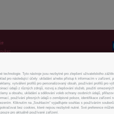
ie
poukaz
 platba
 podmínky
technologie. Tyto nástroje jsou nezbytné pro zlepšení uživatelského zážitku
 a vrácení
Bezpečná 
d pro následující účely: ukládání a/nebo přístup k informacím v zařízení, p
í osobních údajů
reklamy, vytváření profilů pro personalizovaný obsah, používání profilů pro 
inací údajů z různých zdrojů, rozvoj a zlepšování služeb, použití omezených
lamy a obsahu, ukládání a sdělování voleb ochrany osobních údajů, přiřazová
© 2009 - 2026 Italbest - Web Design -
D
formací, používání přesných údajů o zeměpisné poloze, identifikace zařízení
omezením. Kliknutím na „Souhlasím“ vyjadřujete souhlas s používáním souborů
“ pokračovat bez cookies, které nejsou nezbytně nutné. Své preference můžet
e pouze pro aktuálně používané zařízení.