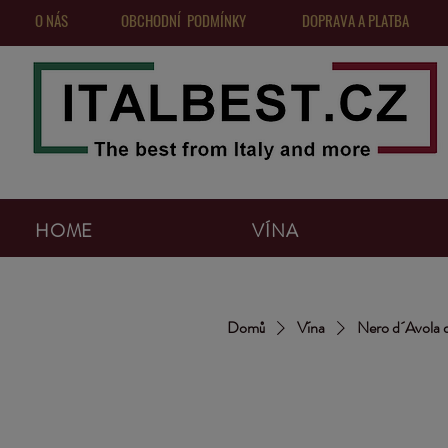
O NÁS
OBCHODNÍ PODMÍNKY
DOPRAVA A PLATBA
HOME
VÍNA
Domů
Vína
Nero d´Avola d