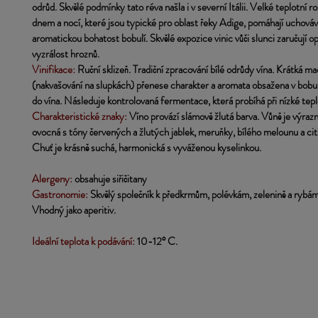
odrůd. Skvělé podmínky tato réva našla i v severní Itálii. Velké teplotní r
dnem a nocí, které jsou typické pro oblast řeky Adige, pomáhají uchováv
aromatickou bohatost bobulí. Skvělé expozice vinic vůči slunci zaručují o
vyzrálost hroznů.
Vinifikace:
Ruční sklizeň. Tradiční zpracování bílé odrůdy vína. Krátká m
(nakvašování na slupkách) přenese charakter a aromata obsažena v bobul
do vína. Následuje kontrolovaná fermentace, která probíhá při nízké tepl
Charakteristické znaky:
 Víno provází slámově žlutá barva. Vůně je výrazn
ovocná s tóny červených a žlutých jablek, meruňky, bílého melounu a cit
Chuť je krásně suchá, harmonická s vyváženou kyselinkou.
Alergeny:
 obsahuje siřičitany
Gastronomie:
 Skvělý společník k předkrmům, polévkám, zelenině a rybám
Vhodný jako aperitiv.
Ideální teplota k podávání:
10-12° C.