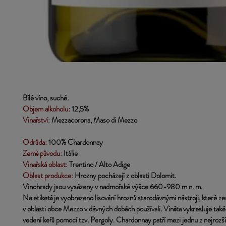
Bílé víno, suché.
Objem alkoholu:
12,5%
Vinařství:
 Mezzacorona, Maso di Mezzo
Odrůda:
100% Chardonnay
Země původu:
 Itálie
Vinařská oblast:
Trentino / Alto Adige
Oblast produkce:
 Hrozny pocházejí z oblasti Dolomit.
Vinohrady jsou vysázeny v nadmořské výšce 660-980 m n. m. 
Na etiketě je vyobrazeno lisování hroznů starodávnými nástroji, které ze
v oblasti obce Mezzo v dávných dobách používali. Viněta vykresluje tak
vedení keřů pomocí tzv. Pergoly. Chardonnay patří mezi jednu z nejrozší