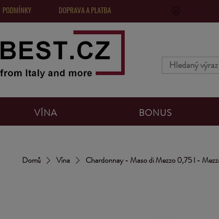
 PODMÍNKY
DOPRAVA A PLATBA
VinoPoints, 
VÍNA
BONUS
Domů
Vína
Chardonnay - Maso di Mezzo 0,75 l - Mez