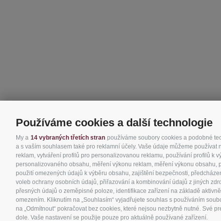
Používáme cookies a další technologie
My a
14 vybraných třetích stran
používáme soubory cookies a podobné techn
a s vaším souhlasem také pro reklamní účely. Vaše údaje můžeme používat nap
reklam, vytváření profilů pro personalizovanou reklamu, používání profilů k 
personalizovaného obsahu, měření výkonu reklam, měření výkonu obsahu, poro
použití omezených údajů k výběru obsahu, zajištění bezpečnosti, předcházen
voleb ochrany osobních údajů, přiřazování a kombinování údajů z jiných zdro
přesných údajů o zeměpisné poloze, identifikace zařízení na základě aktivně
omezením. Kliknutím na „Souhlasím“ vyjadřujete souhlas s používáním soubor
na „Odmítnout“ pokračovat bez cookies, které nejsou nezbytně nutné. Své pre
dole. Vaše nastavení se použije pouze pro aktuálně používané zařízení.