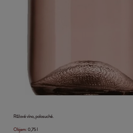
Růžové víno, polosuché.
Objem:
 0,75 l