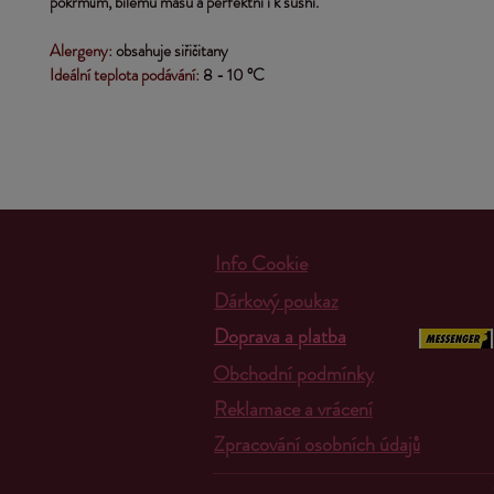
pokrmům, bílému masu a perfektní i k sushi.
Alergeny:
 obsahuje siřičitany
Ideální teplota podávání: 
8 - 10 °C
Info Cookie
Dárkový poukaz
Doprava a platba
Obchodní podmínky
Reklamace a vrácení
Zpracování osobních údajů