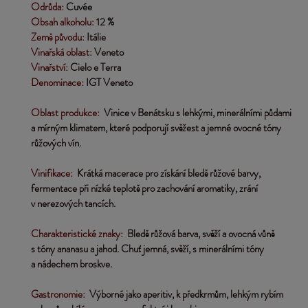
Odrůda:
 Cuvée
Obsah alkoholu: 
12 %
Země původu:
 Itálie
Vinařská oblast:
 Veneto
Vinařství: 
Cielo e Terra
Denominace:
 IGT Veneto
Oblast produkce: 
 Vinice v Benátsku s lehkými, minerálními půdami
a mírným klimatem, které podporují svěžest a jemné ovocné tóny 
růžových vín.
Vinifikace:  
Krátká macerace pro získání bledě růžové barvy, 
fermentace při nízké teplotě pro zachování aromatiky, zrání 
v nerezových tancích.
Charakteristické znaky: 
 Bledě růžová barva, svěží a ovocná vůně 
s tóny ananasu a jahod. Chuť jemná, svěží, s minerálními tóny 
a nádechem broskve.
Gastronomie:
  Výborné jako aperitiv, k předkrmům, lehkým rybím 