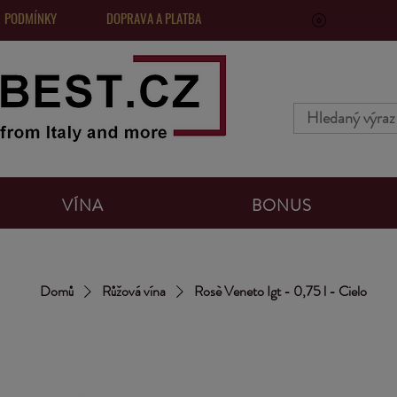
 PODMÍNKY
DOPRAVA A PLATBA
VinoPoints, 
VÍNA
BONUS
Domů
Růžová vína
Rosè Veneto Igt - 0,75 l - Cielo